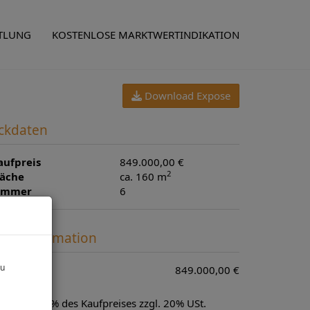
TLUNG
KOSTENLOSE MARKTWERTINDIKATION
Download Expose
ckdaten
aufpreis
849.000,00 €
2
läche
ca. 160 m
immer
6
reisinformation
zu
aufpreis:
849.000,00 €
rovision:
3% des Kaufpreises zzgl. 20% USt.