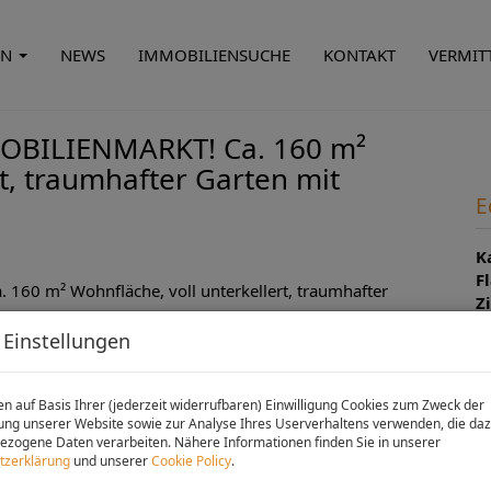
EN
NEWS
IMMOBILIENSUCHE
KONTAKT
VERMIT
OBILIENMARKT! Ca. 160 m²
rt, traumhafter Garten mit
E
K
F
Z
 Einstellungen
P
n auf Basis Ihrer (jederzeit widerrufbaren) Einwilligung Cookies zum Zweck der
ng unserer Website sowie zur Analyse Ihres Userverhaltens verwenden, die da
K
zogene Daten verarbeiten. Nähere Informationen finden Sie in unserer
tzerklärung
und unserer
Cookie Policy
.
P