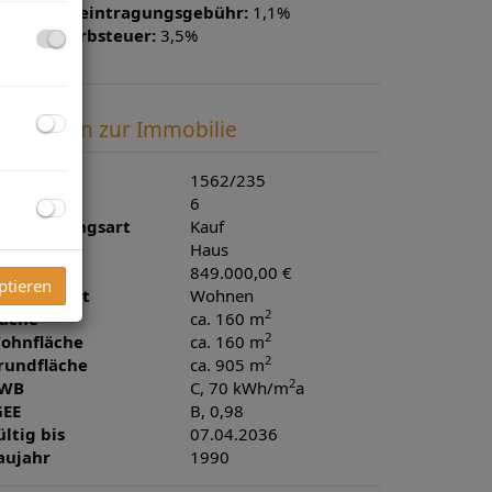
rundbucheintragungsgebühr:
1,1%
runderwerbsteuer:
3,5%
asisdaten zur Immobilie
bjektnr.
1562/235
immer
6
ermarktungsart
Kauf
bjektart
Haus
aufpreis
849.000,00 €
ptieren
utzungsart
Wohnen
2
läche
ca. 160 m
2
ohnfläche
ca. 160 m
2
rundfläche
ca. 905 m
2
WB
C, 70 kWh/m
a
GEE
B, 0,98
ültig bis
07.04.2036
aujahr
1990