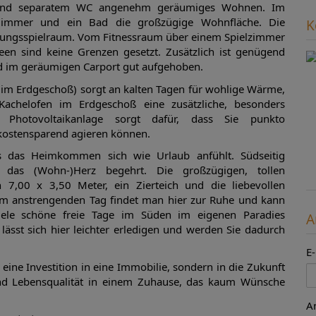
r und separatem WC angenehm geräumiges Wohnen. Im
Zimmer und ein Bad die großzügige Wohnfläche. Die
K
faltungsspielraum. Vom Fitnessraum über einem Spielzimmer
een sind keine Grenzen gesetzt. Zusätzlich ist genügend
nd im geräumigen Carport gut aufgehoben.
 im Erdgeschoß) sorgt an kalten Tagen für wohlige Wärme,
Kachelofen im Erdgeschoß eine zusätzliche, besonders
 Photovoltaikanlage sorgt dafür, dass Sie punkto
kostensparend agieren können.
s das Heimkommen sich wie Urlaub anfühlt. Südseitig
s das (Wohn-)Herz begehrt. Die großzügigen, tollen
 7,00 x 3,50 Meter, ein Zierteich und die liebevollen
em anstrengenden Tag findet man hier zur Ruhe und kann
iele schöne freie Tage im Süden im eigenen Paradies
A
ässt sich hier leichter erledigen und werden Sie dadurch
E
 eine Investition in eine Immobilie, sondern in die Zukunft
 und Lebensqualität in einem Zuhause, das kaum Wünsche
A