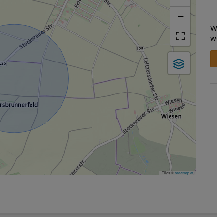
−
W
w
Tiles ©
basemap.at