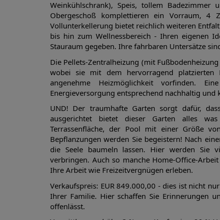
Weinkühlschrank), Speis, tollem Badezimme
Obergeschoß komplettieren ein Vorraum, 4 
Vollunterkellerung bietet reichlich weiteren Ent
bis hin zum Wellnessbereich - Ihren eigenen Id
Stauraum gegeben. Ihre fahrbaren Untersätze si
Die Pellets-Zentralheizung (mit Fußbodenheizung
wobei sie mit dem hervorragend platzierten 
angenehme Heizmöglichkeit vorfinden. Eine
Energieversorgung entsprechend nachhaltig und 
UND! Der traumhafte Garten sorgt dafür, das
ausgerichtet bietet dieser Garten alles wa
Terrassenfläche, der Pool mit einer Größe von
Bepflanzungen werden Sie begeistern! Nach ein
die Seele baumeln lassen. Hier werden Sie v
verbringen. Auch so manche Home-Office-Arbeit l
Ihre Arbeit wie Freizeitvergnügen erleben.
Verkaufspreis: EUR 849.000,00 - dies ist nicht nur
Ihrer Familie. Hier schaffen Sie Erinnerungen
offenlässt.