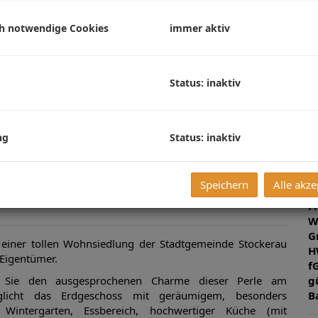
G
G
ch notwendige Cookies
immer aktiv
B
Status: inaktiv
O
Z
ng
Status: inaktiv
V
O
K
Speichern
Alle akze
N
F
W
G
n einer tollen Wohnsiedlung der Stadtgemeinde Stockerau
H
 Eigentümer.
f
g
 Sie den ausgesprochenen Charme dieser Perle am
B
möglicht das Erdgeschoss mit geräumigem, besonders
intergarten, Essbereich, hochwertiger Küche (mit