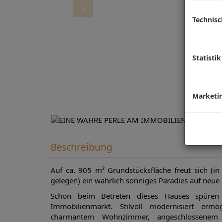
Technis
Statistik
Marketi
Beschreibung
Auf ca. 905 m² Grundstücksfläche freut sich (i
gelegen) ein wahrlich sonniges Paradies auf neue
Schon beim Betreten dieses Hauses spüren
Immobilienmarkt. Stilvoll modernisiert er
charmantem Wohnzimmer, angeschlossenem W