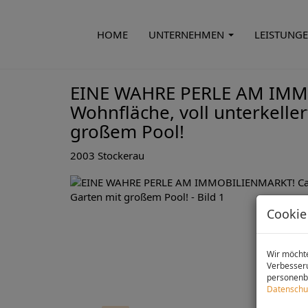
HOME
UNTERNEHMEN
LEISTUNG
EINE WAHRE PERLE AM IMM
Wohnfläche, voll unterkelle
großem Pool!
2003 Stockerau
Cookie
Wir möchte
Verbesseru
personenbe
Datenschu