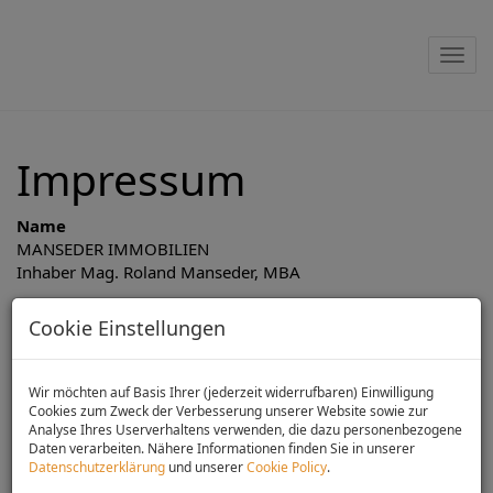
Nav
Impressum
Name
MANSEDER IMMOBILIEN
Inhaber Mag. Roland Manseder, MBA
Adresse
Cookie Einstellungen
3062 Kirchstetten, Wiener Straße 30
weitere Niederlassung: 3071 Böheimkirchen, Betriebsgebiet
Süd, Straße B 6
Wir möchten auf Basis Ihrer (jederzeit widerrufbaren) Einwilligung
Cookies zum Zweck der Verbesserung unserer Website sowie zur
Analyse Ihres Userverhaltens verwenden, die dazu personenbezogene
Kontakt
Daten verarbeiten. Nähere Informationen finden Sie in unserer
tel: +43 2743 78428
Datenschutzerklärung
und unserer
Cookie Policy
.
E-Mail:
office@mansederimmobilien.at