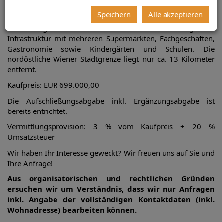
oder ist mit einer Teilung die Möglichkeit zur Gründung
einer zweiten Bauparzelle möglich.
Speichern
Alle akzeptieren
Die Stadtgemeinde Strasshof bietet eine umfangreiche
Infrastruktur mit mehreren Supermärkten, Fachgeschäften,
Gastronomie sowie Kindergärten und Schulen. Die
nordöstliche Wiener Stadtgrenze liegt nur ca. 13 Kilometer
entfernt.
Kaufpreis: EUR 699.000,00
Die Aufschließungsabgabe inkl. Ergänzungsabgabe ist
bereits entrichtet.
Vermittlungsprovision: 3 % vom Kaufpreis + 20 %
Umsatzsteuer
Wir haben Ihr Interesse geweckt? Wir freuen uns auf Sie und
Ihre Anfrage!
Aus organisatorischen und rechtlichen Gründen
ersuchen wir um Verständnis, dass wir nur Anfragen
inkl. Angabe der vollständigen Kontaktdaten (inkl.
Wohnadresse) bearbeiten können.