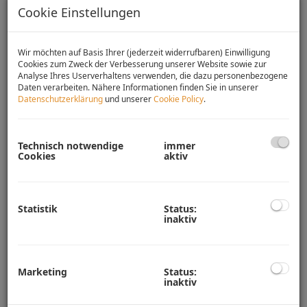
Cookie Einstellungen
Wir möchten auf Basis Ihrer (jederzeit widerrufbaren) Einwilligung
Cookies zum Zweck der Verbesserung unserer Website sowie zur
Analyse Ihres Userverhaltens verwenden, die dazu personenbezogene
Daten verarbeiten. Nähere Informationen finden Sie in unserer
Datenschutzerklärung
und unserer
Cookie Policy
.
Technisch notwendige
immer
Cookies
aktiv
Beschreibung
Statistik
Status:
In einer schönen Wohnsiedlung freut sich ein tolles
inaktiv
Grundstück in Strasshof an der Nordbahn auf neue
Eigentümer!
Mit ca. 1.720 m² Grundstücksfläche steht entweder dem
Marketing
Status:
Traum vom geräumigen Wohnen auf entsprechend großem
inaktiv
Grundstück mit ca. 39 Meter Breite nichts mehr im Weg