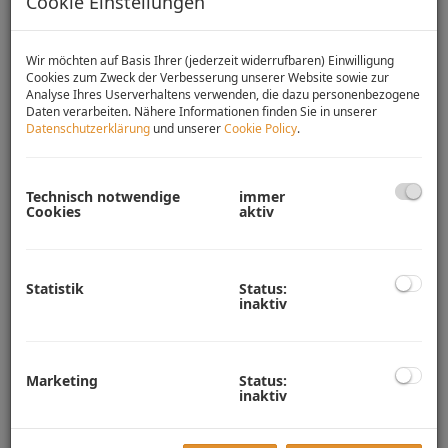
Cookie Einstellungen
Wir möchten auf Basis Ihrer (jederzeit widerrufbaren) Einwilligung
Cookies zum Zweck der Verbesserung unserer Website sowie zur
Analyse Ihres Userverhaltens verwenden, die dazu personenbezogene
Daten verarbeiten. Nähere Informationen finden Sie in unserer
Datenschutzerklärung
und unserer
Cookie Policy
.
Technisch notwendige
immer
Cookies
aktiv
Beschreibung
Statistik
Status:
inaktiv
Auf ca. 600 m² Fläche, mit der Widmung Bauland-
Wohngebiet, bietet Ihnen diese Liegenschaft (nach
Entfernung eines kleinen, alten Abriss-Gebäudes) ein
hervorragendes Potential für die Bebauung mit Ihrem
Marketing
Status:
inaktiv
Traumhaus. Dies ohne zeitlichen Druck, da Ihnen bei diesem
Grundstück kein Bauzwang auferlegt ist.