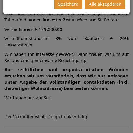
Die Lage wird Sie überzeugen! Nur etwas mehr als 30
Speichern
Alle akzeptieren
Kilometer von Wien entfernt genießen Sie das Wohnen am
Land und sind dennoch über den nahegelegenen Bahnhof
Tullnerfeld binnen kürzester Zeit in Wien und St. Pölten.
Verkaufspreis: € 129.000,00
Vermittlungshonorar: 3% vom Kaufpreis + 20%
Umsatzsteuer
Wir haben Ihr Interesse geweckt? Dann freuen wir uns auf
Sie und eine gemeinsame Besichtigung.
Aus rechtlichen und organisatorischen Gründen
ersuchen wir um Verständnis, dass wir nur Anfragen
unter Angabe der vollständigen Kontaktdaten (inkl.
derzeitiger Wohnadresse) bearbeiten können.
Wir freuen uns auf Sie!
Der Vermittler ist als Doppelmakler tätig.