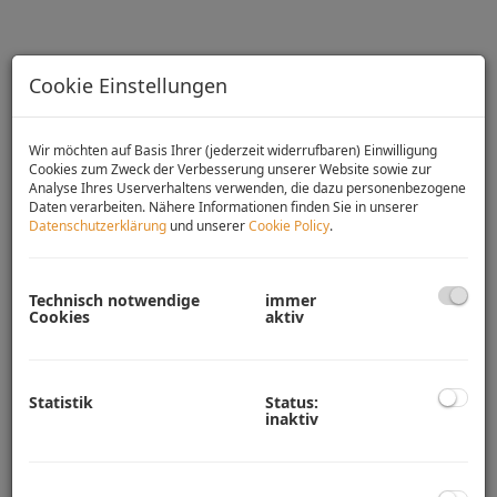
Cookie Einstellungen
Wir möchten auf Basis Ihrer (jederzeit widerrufbaren) Einwilligung
Cookies zum Zweck der Verbesserung unserer Website sowie zur
Analyse Ihres Userverhaltens verwenden, die dazu personenbezogene
Daten verarbeiten. Nähere Informationen finden Sie in unserer
Datenschutzerklärung
und unserer
Cookie Policy
.
Technisch notwendige
immer
Cookies
aktiv
Beschreibung
CHARMANTES EINFAMILIENHAUS IN LENGENFELD - NÄHE
Statistik
Status:
KREMS AN DER DONAU!
inaktiv
Schon beim Eintreten verspürt man den besonderen Charme
dieses Hauses. Auf einer Ebene mit ca. 93 m² Wohnfläche
erwarten Sie insgesamt 4 Zimmer, Küche, Bad und WC. Von