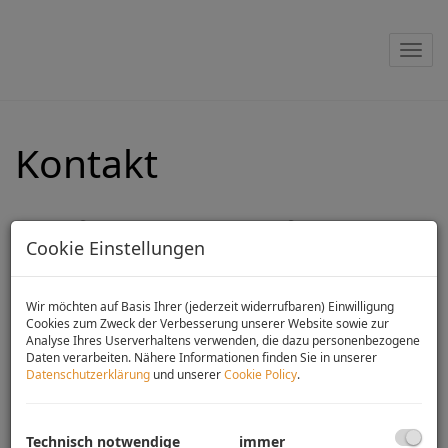
Nav
Kontakt
Wir freuen uns auf Ihre
Cookie Einstellungen
Anfrage
Wir möchten auf Basis Ihrer (jederzeit widerrufbaren) Einwilligung
E-Mail
Cookies zum Zweck der Verbesserung unserer Website sowie zur
Analyse Ihres Userverhaltens verwenden, die dazu personenbezogene
Daten verarbeiten. Nähere Informationen finden Sie in unserer
Datenschutzerklärung
und unserer
Cookie Policy
.
Anrede
Technisch notwendige
immer